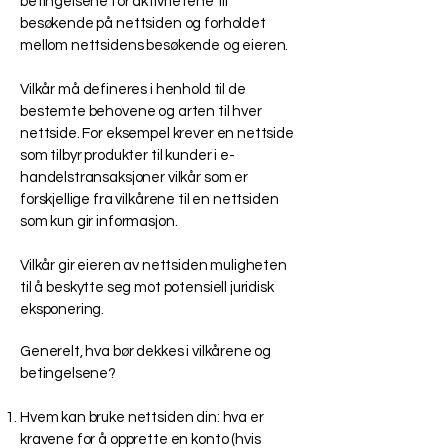
betingelsene for aktivitetene til
besøkende på nettsiden og forholdet
mellom nettsidens besøkende og eieren.
Vilkår må defineres i henhold til de
bestemte behovene og arten til hver
nettside. For eksempel krever en nettside
som tilbyr produkter til kunder i e-
handelstransaksjoner vilkår som er
forskjellige fra vilkårene til en nettsiden
som kun gir informasjon.
Vilkår gir eieren av nettsiden muligheten
til å beskytte seg mot potensiell juridisk
eksponering.
Generelt, hva bør dekkes i vilkårene og
betingelsene?
Hvem kan bruke nettsiden din: hva er
kravene for å opprette en konto (hvis