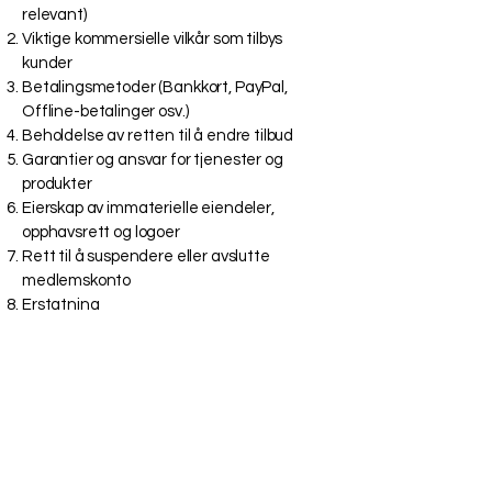
relevant)
Viktige kommersielle vilkår som tilbys
kunder
Betalingsmetoder (Bankkort, PayPal,
Offline-betalinger osv.)
Beholdelse av retten til å endre tilbud
Garantier og ansvar for tjenester og
produkter
Eierskap av immaterielle eiendeler,
opphavsrett og logoer
Rett til å suspendere eller avslutte
medlemskonto
Erstatning
Ansvarsbegrensning
Rett til å endre eller modifisere vilkår
Preferanse for lov og tvisteløsning
Kontaktinformasjon
Du kan sjekke ut denne
støtte artikkelen
for å få mer informasjon om hvordan du