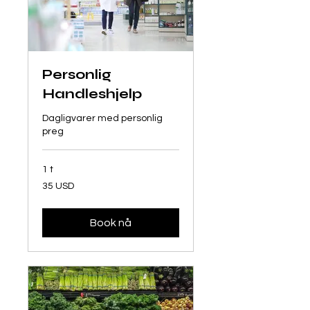
Personlig
Handleshjelp
Dagligvarer med personlig
preg
1 t
35
35 USD
amerikanske
dollar
Book nå