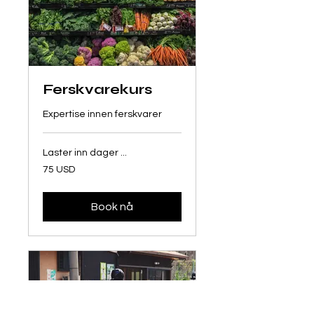
Ferskvarekurs
Expertise innen ferskvarer
Laster inn dager ...
75
75 USD
amerikanske
dollar
Book nå