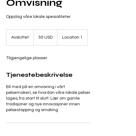
Omvisning
Oppdag våre lokale spesialiteter
50
amerikanske
Avsluttet
A
50 USD
Location 1
dollar
v
s
l
Tilgjengelige plasser
u
t
t
Tjenestebeskrivelse
e
t
Bli med på en omvisning i vårt
pølsemakeri, se hvordan våre lokale pølser
lages, fra start til slutt. Lær om gamle
tradisjoner og nye innovasjoner innen
pølsestapping og smaking.